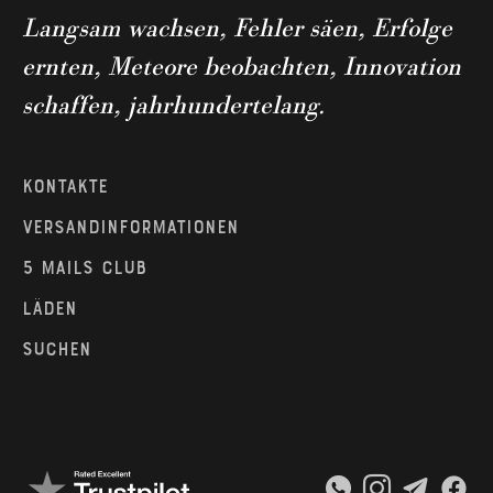
Langsam wachsen, Fehler säen, Erfolge
ernten, Meteore beobachten, Innovation
schaffen, jahrhundertelang.
Kontakte
Versandinformationen
5 Mails Club
Läden
Suchen
WhatsApp
Instagram
Teleg
Fa



