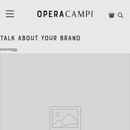
Direkt zum Inhalt springen
Warenko
Warenko

Talk About Your Brand
aswnagg